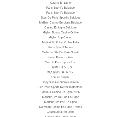
Casino En Ligne
Paris Sportifs Belgique
Paris Sportifs Belgique
Sites De Paris Sportifs Belgique
Meilleur Casino En Ligne Belgique
Casino En Ligne Belgique
Migliori Bonus Casino Online
Migliori App Casino
Migliori Siti Poker Online Italia
Paris Sportif Tennis
Meilleure Site De Paris Sportif
Sweet Bonanza Avis
Site De Paris Sportif Ufc
出金早い オンカジ
本人確認不要 カジノ
плинко онлайн
зарубежные онлайн казино
Site Paris Sportif Retrait Instantané
Meilleur Casino En Ligne 2026
Meilleur Site De Pari En Ligne
Meilleur Site Pari En Ligne
Nouveau Casino En Ligne France
Casino Jeux En Ligne
Casino Non Aams Legali