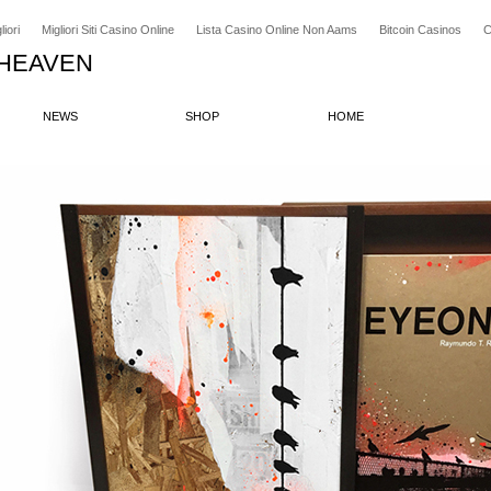
iori
Migliori Siti Casino Online
Lista Casino Online Non Aams
Bitcoin Casinos
C
 HEAVEN
NEWS
SHOP
HOME