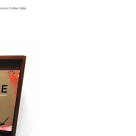
asino Online Italia