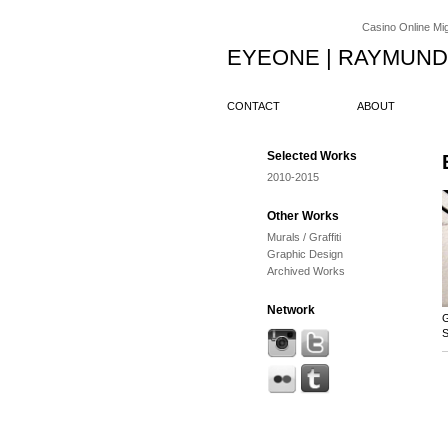
Casino Online Migl
EYEONE | RAYMUND
CONTACT
ABOUT
Selected Works
2010-2015
Other Works
Murals / Graffiti
Graphic Design
Archived Works
Network
G
S