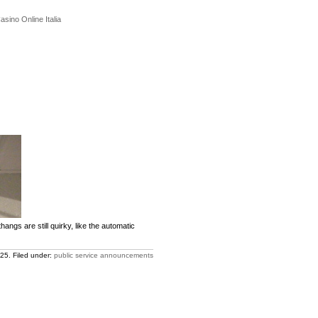
asino Online Italia
angs are still quirky, like the automatic
25. Filed under:
public service announcements