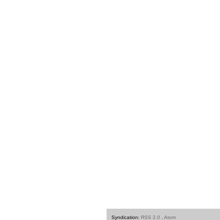
Syndication:
RSS 2.0
.
Atom