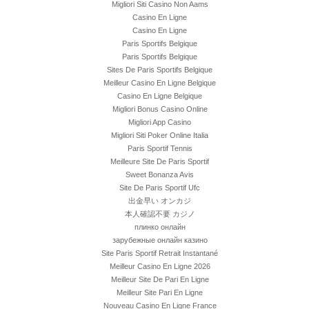
Migliori Siti Casino Non Aams
Casino En Ligne
Casino En Ligne
Paris Sportifs Belgique
Paris Sportifs Belgique
Sites De Paris Sportifs Belgique
Meilleur Casino En Ligne Belgique
Casino En Ligne Belgique
Migliori Bonus Casino Online
Migliori App Casino
Migliori Siti Poker Online Italia
Paris Sportif Tennis
Meilleure Site De Paris Sportif
Sweet Bonanza Avis
Site De Paris Sportif Ufc
出金早い オンカジ
本人確認不要 カジノ
плинко онлайн
зарубежные онлайн казино
Site Paris Sportif Retrait Instantané
Meilleur Casino En Ligne 2026
Meilleur Site De Pari En Ligne
Meilleur Site Pari En Ligne
Nouveau Casino En Ligne France