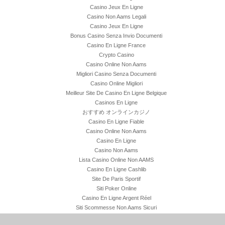
Casino Jeux En Ligne
Casino Non Aams Legali
Casino Jeux En Ligne
Bonus Casino Senza Invio Documenti
Casino En Ligne France
Crypto Casino
Casino Online Non Aams
Migliori Casino Senza Documenti
Casino Online Migliori
Meilleur Site De Casino En Ligne Belgique
Casinos En Ligne
おすすめ オンラインカジノ
Casino En Ligne Fiable
Casino Online Non Aams
Casino En Ligne
Casino Non Aams
Lista Casino Online Non AAMS
Casino En Ligne Cashlib
Site De Paris Sportif
Siti Poker Online
Casino En Ligne Argent Réel
Siti Scommesse Non Aams Sicuri