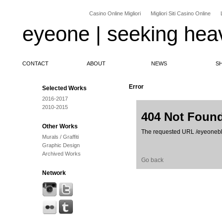
Casino Online Migliori
Migliori Siti Casino Online
eyeone | seeking hea
CONTACT
ABOUT
NEWS
S
Error
Selected Works
2016-2017
2010-2015
404 Not Foun
Other Works
The requested URL /eyeoneblo
Murals / Graffiti
Graphic Design
Archived Works
Go back
Network