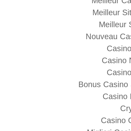
Meilleur C
Meilleur S
Meilleur 
Nouveau Cas
Casino
Casino 
Casino
Bonus Casino 
Casino 
Cr
Casino 