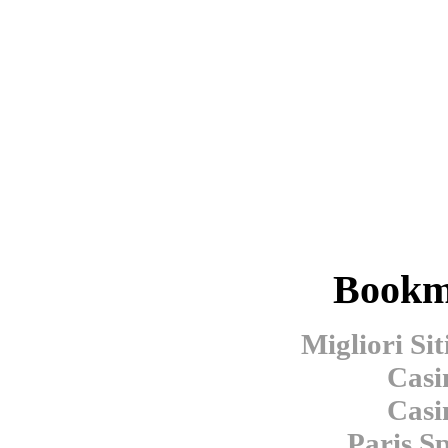
Bookm
Migliori Si
Casi
Casi
Paris Sp