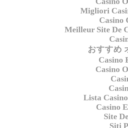
Casino O
Migliori Cas
Casino 
Meilleur Site De 
Casi
おすすめ 
Casino 
Casino O
Casi
Casi
Lista Casin
Casino E
Site De
Siti 