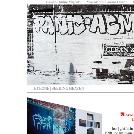
Casino Online Migliori
Migliori Siti Casino Online
EYEONE
|
SEEKING HEAVEN
AVAI
L
lost | graffiti i
1998. the first issue